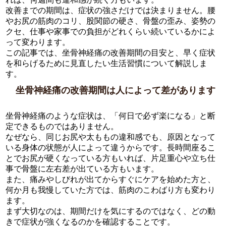
改善までの期間は、症状の強さだけでは決まりません。腰
やお尻の筋肉のコリ、股関節の硬さ、骨盤の歪み、姿勢の
クセ、仕事や家事での負担がどれくらい続いているかによ
って変わります。
この記事では、坐骨神経痛の改善期間の目安と、早く症状
を和らげるために見直したい生活習慣について解説しま
す。
坐骨神経痛の改善期間は人によって差があります
坐骨神経痛のような症状は、「何日で必ず楽になる」と断
定できるものではありません。
なぜなら、同じお尻や太ももの違和感でも、原因となって
いる身体の状態が人によって違うからです。長時間座るこ
とでお尻が硬くなっている方もいれば、片足重心や立ち仕
事で骨盤に左右差が出ている方もいます。
また、痛みやしびれが出てからすぐにケアを始めた方と、
何か月も我慢していた方では、筋肉のこわばり方も変わり
ます。
まず大切なのは、期間だけを気にするのではなく、どの動
きで症状が強くなるのかを確認することです。