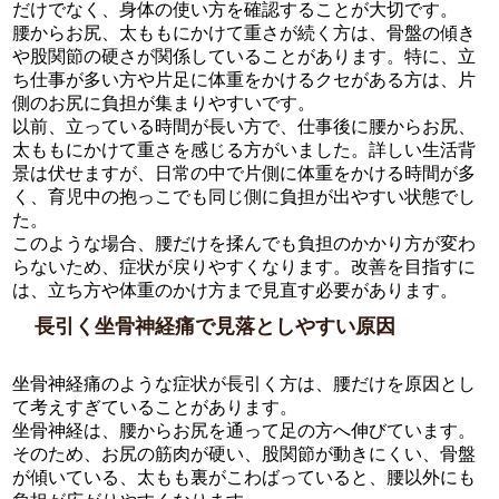
だけでなく、身体の使い方を確認することが大切です。
腰からお尻、太ももにかけて重さが続く方は、骨盤の傾き
や股関節の硬さが関係していることがあります。特に、立
ち仕事が多い方や片足に体重をかけるクセがある方は、片
側のお尻に負担が集まりやすいです。
以前、立っている時間が長い方で、仕事後に腰からお尻、
太ももにかけて重さを感じる方がいました。詳しい生活背
景は伏せますが、日常の中で片側に体重をかける時間が多
く、育児中の抱っこでも同じ側に負担が出やすい状態でし
た。
このような場合、腰だけを揉んでも負担のかかり方が変わ
らないため、症状が戻りやすくなります。改善を目指すに
は、立ち方や体重のかけ方まで見直す必要があります。
長引く坐骨神経痛で見落としやすい原因
坐骨神経痛のような症状が長引く方は、腰だけを原因とし
て考えすぎていることがあります。
坐骨神経は、腰からお尻を通って足の方へ伸びています。
そのため、お尻の筋肉が硬い、股関節が動きにくい、骨盤
が傾いている、太もも裏がこわばっていると、腰以外にも