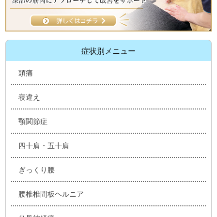
症状別メニュー
頭痛
寝違え
顎関節症
四十肩・五十肩
ぎっくり腰
腰椎椎間板ヘルニア