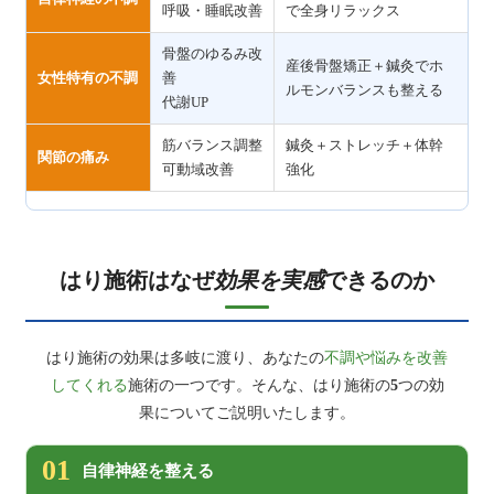
呼吸・睡眠改善
で全身リラックス
骨盤のゆるみ改
産後骨盤矯正＋鍼灸でホ
女性特有の不調
善
ルモンバランスも整える
代謝UP
筋バランス調整
鍼灸＋ストレッチ＋体幹
関節の痛み
可動域改善
強化
はり施術はなぜ
効果を実感
できるのか
はり施術の効果は多岐に渡り、あなたの
不調や悩みを改善
してくれる
施術の一つです。そんな、はり施術の
5
つの効
果についてご説明いたします。
01
自律神経を整える