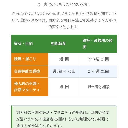
は、実は少しもったいないです。
自分の症状はどれくらい通えば良くなるのか？頻度や期間につ
いて理解を深めれば、健康的な毎日を過ごす維持ができますの
で解説いたします。
維持・改善期の頻
症状・目的
初期頻度
度
腰痛・肩こり
週1回
2〜4週に1回
自律神経失調症
週1回×4〜6回
2〜4週に1回
婦人科の不調・
週1回
担当者と相談
妊活マタニティ
婦人科の不調や妊活・マタニティの場合は、目的や頻度
が違いますので担当者に相談しながら無理のない頻度で
通うのが推奨されています。