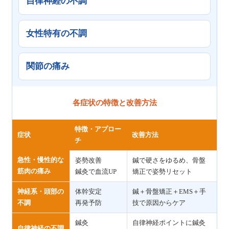
自律神経の不調
女性特有の不調
関節の痛み
各症状の特徴と改善方法
特徴・アプロー
症状
改善方法
チ
急性・慢性的な
姿勢改善
鍼で硬さをゆるめ、骨盤
筋肉の痛み
鍼灸で血流UP
矯正で姿勢リセット
神経系・頭部の
体幹安定
鍼＋骨盤矯正＋EMS＋手
不調
再発予防
技で原因からケア
鍼灸
自律神経ポイントに鍼灸
自律神経の不調