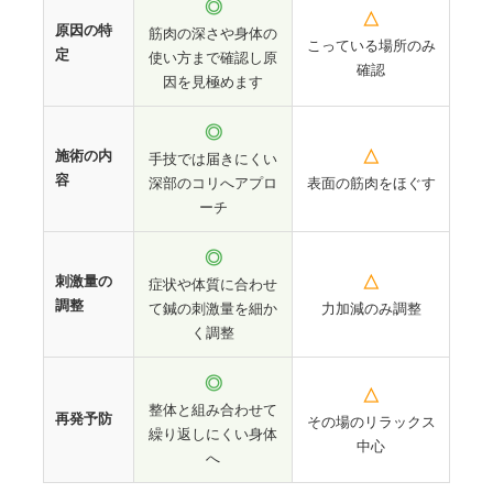
◎
△
原因の特
筋肉の深さや身体の
こっている場所のみ
定
使い方まで確認し原
確認
因を見極めます
◎
施術の内
△
手技では届きにくい
容
深部のコリへアプロ
表面の筋肉をほぐす
ーチ
◎
刺激量の
△
症状や体質に合わせ
調整
て鍼の刺激量を細か
力加減のみ調整
く調整
◎
△
整体と組み合わせて
再発予防
その場のリラックス
繰り返しにくい身体
中心
へ