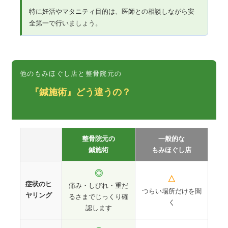
特に妊活やマタニティ目的は、医師との相談しながら安
全第一で行いましょう。
他のもみほぐし店と整骨院元の
『鍼施術』どう違うの？
整骨院元の
一般的な
鍼施術
もみほぐし店
◎
△
症状のヒ
痛み・しびれ・重だ
つらい場所だけを聞
ヤリング
るさまでじっくり確
く
認します