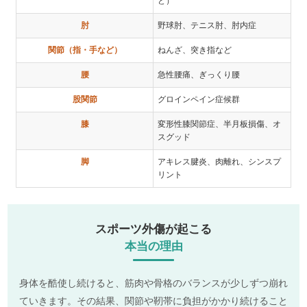
ど）
肘
野球肘、テニス肘、肘内症
関節（指・手など）
ねんざ、突き指など
腰
急性腰痛、ぎっくり腰
股関節
グロインペイン症候群
膝
変形性膝関節症、半月板損傷、オ
スグッド
脚
アキレス腱炎、肉離れ、シンスプ
リント
スポーツ外傷が起こる
本当の理由
身体を酷使し続けると、筋肉や骨格のバランスが少しずつ崩れ
ていきます。その結果、関節や靭帯に負担がかかり続けること