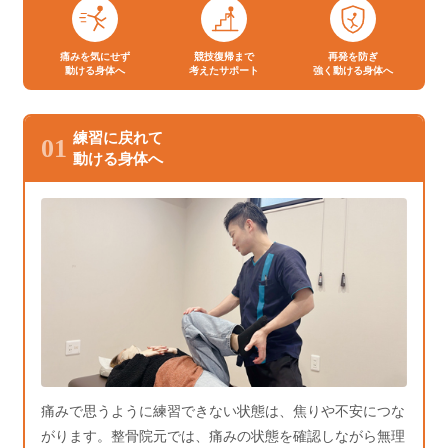
痛みを気にせず
競技復帰まで
再発を防ぎ
動ける身体へ
考えたサポート
強く動ける身体へ
練習に戻れて
01
動ける身体へ
痛みで思うように練習できない状態は、焦りや不安につな
がります。整骨院元では、痛みの状態を確認しながら無理