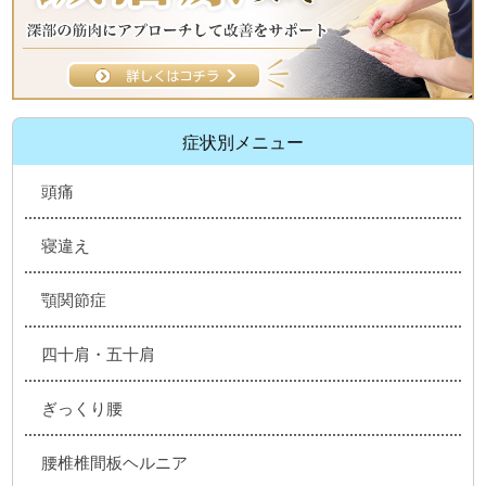
症状別メニュー
頭痛
寝違え
顎関節症
四十肩・五十肩
ぎっくり腰
腰椎椎間板ヘルニア