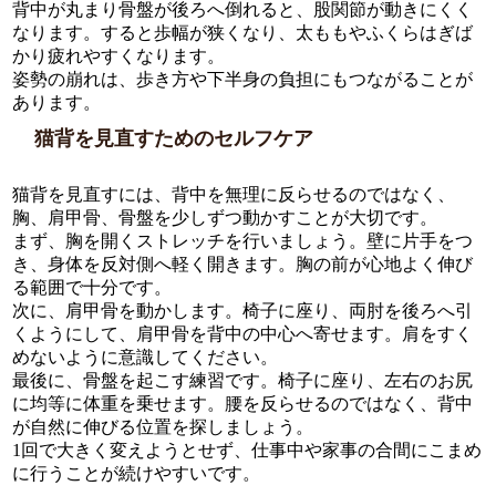
背中が丸まり骨盤が後ろへ倒れると、股関節が動きにくく
なります。すると歩幅が狭くなり、太ももやふくらはぎば
かり疲れやすくなります。
姿勢の崩れは、歩き方や下半身の負担にもつながることが
あります。
猫背を見直すためのセルフケア
猫背を見直すには、背中を無理に反らせるのではなく、
胸、肩甲骨、骨盤を少しずつ動かすことが大切です。
まず、胸を開くストレッチを行いましょう。壁に片手をつ
き、身体を反対側へ軽く開きます。胸の前が心地よく伸び
る範囲で十分です。
次に、肩甲骨を動かします。椅子に座り、両肘を後ろへ引
くようにして、肩甲骨を背中の中心へ寄せます。肩をすく
めないように意識してください。
最後に、骨盤を起こす練習です。椅子に座り、左右のお尻
に均等に体重を乗せます。腰を反らせるのではなく、背中
が自然に伸びる位置を探しましょう。
1回で大きく変えようとせず、仕事中や家事の合間にこまめ
に行うことが続けやすいです。