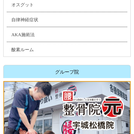
オスグット
自律神経症状
AKA施術法
酸素ルーム
グループ院