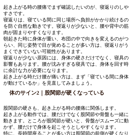
起き上がる時の腰痛でまず確認したいのが、寝返りのしや
すさです。
寝返りは、寝ている間に同じ場所へ負担がかかり続けるの
を防ぐ自然な動きです。寝返りが少ないと、腰や背中の筋
肉が固まりやすくなります。
朝起きた時に身体が重い、布団の中で向きを変えるのがつ
らい、同じ姿勢で目が覚めることが多い方は、寝返りがう
まくできていない可能性があります。
寝返りが少ない原因には、身体の硬さだけでなく、寝具の
影響もあります。腰が沈みすぎる寝具では、身体を回す時
に余計な力が必要になります。
起き上がる時だけ腰が痛い方は、まず「寝ている間に身体
が動けているか」を見直してみましょう。
体のサイン2｜股関節が硬くなっている
股関節の硬さも、起き上がる時の腰痛に関係します。
起き上がる動作では、腰だけでなく股関節や骨盤も一緒に
動きます。ところが股関節が硬いと、骨盤がスムーズに動
かず、腰だけで身体を起こそうとしやすくなります。
特に、長時間座ることが多い方は股関節の前側が硬くなり