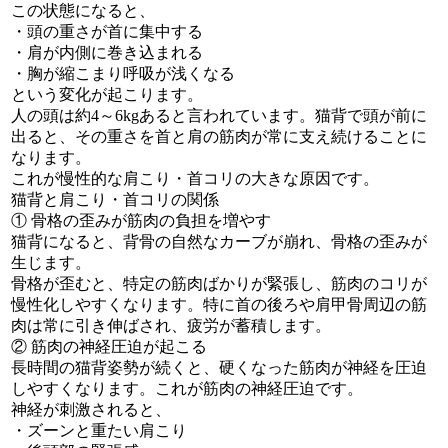
この状態になると、
・頭の重さが首に集中する
・肩が内側に巻き込まれる
・胸が縮こまり呼吸が浅くなる
という変化が起こります。
人の頭は約4～6kgあると言われています。猫背で頭が前に
出ると、その重さを首と肩の筋肉が常に支え続けることに
なります。
これが慢性的な肩こり・首コリの大きな原因です。
猫背と肩こり・首コリの関係
① 骨格の歪みが筋肉の負担を増やす
猫背になると、背骨の自然なカーブが崩れ、骨格の歪みが
生じます。
骨格が歪むと、特定の筋肉ばかりが緊張し、筋肉のコリが
慢性化しやすくなります。特に首の後ろや肩甲骨周辺の筋
肉は常に引き伸ばされ、疲労が蓄積します。
② 筋肉の神経圧迫が起こる
長時間の猫背姿勢が続くと、硬くなった筋肉が神経を圧迫
しやすくなります。これが筋肉の神経圧迫です。
神経が刺激されると、
・ズーンと重たい肩こり