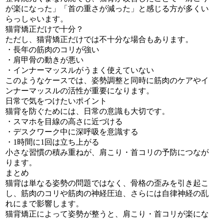
が楽になった」「首の重さが減った」と感じる方が多くい
らっしゃいます。
猫背矯正だけで十分？
ただし、猫背矯正だけでは不十分な場合もあります。
・長年の筋肉のコリが強い
・肩甲骨の動きが悪い
・インナーマッスルがうまく使えていない
このようなケースでは、姿勢調整と同時に筋肉のケアやイ
ンナーマッスルの活性が重要になります。
日常で気をつけたいポイント
猫背を防ぐためには、日常の意識も大切です。
・スマホを目線の高さに近づける
・デスクワーク中に深呼吸を意識する
・1時間に1回は立ち上がる
小さな習慣の積み重ねが、肩こり・首コリの予防につなが
ります。
まとめ
猫背は単なる姿勢の問題ではなく、骨格の歪みを引き起こ
し、筋肉のコリや筋肉の神経圧迫、さらには自律神経の乱
れにまで影響します。
猫背矯正によって姿勢が整うと、肩こり・首コリが楽にな