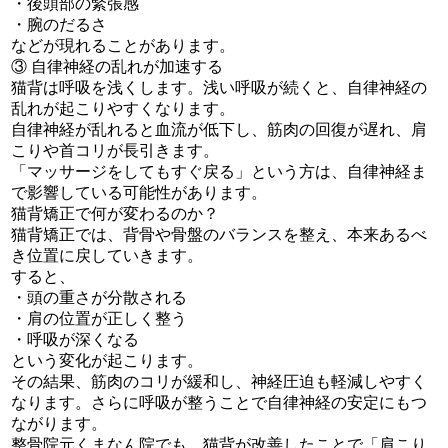
・後頭部の緊張感
・腕のだるさ
などが現れることがあります。
③ 自律神経の乱れが加速する
猫背は呼吸を浅くします。浅い呼吸が続くと、自律神経の
乱れが起こりやすくなります。
自律神経が乱れると血流が低下し、筋肉の回復が遅れ、肩
こりや首コリが長引きます。
「マッサージをしてもすぐ戻る」という方は、自律神経ま
で影響している可能性があります。
猫背矯正で何が変わるのか？
猫背矯正では、背骨や骨盤のバランスを整え、本来あるべ
き位置に戻していきます。
すると、
・頭の重さが分散される
・肩の位置が正しく整う
・呼吸が深くなる
という変化が起こります。
その結果、筋肉のコリが緩和し、神経圧迫も軽減しやすく
なります。さらに呼吸が整うことで自律神経の安定にもつ
ながります。
整骨院元くまなん院でも、猫背が改善したことで「肩こり