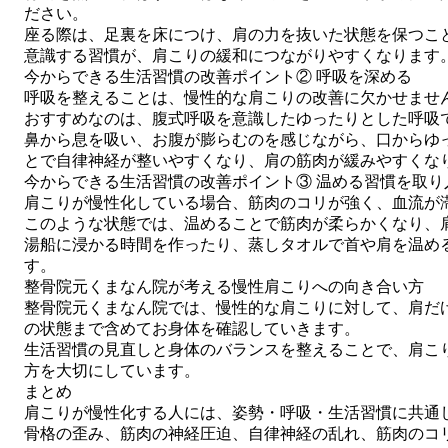
ださい。
座る際は、足裏を床につけ、肩の力を抜いた状態を保つこ
意識する習慣が、肩こりの緩和につながりやすくなります
今からできる生活習慣の改善ポイント② 呼吸を深める
呼吸を整えることは、慢性的な肩こりの改善に欠かせませ
おすすめなのは、腹式呼吸を意識したゆったりとした呼吸
鼻から息を吸い、お腹が膨らむのを感じながら、口からゆ
とで自律神経が整いやすくなり、肩の筋肉が緩みやすくな
今からできる生活習慣の改善ポイント③ 温める習慣を取り
肩こりが慢性化している場合、筋肉のコリが強く、血流が
このような状態では、温めることで筋肉が柔らかくなり、
湯船に浸かる時間を作ったり、蒸しタオルで首や肩を温め
す。
整骨院元くまなん院が考える慢性肩こりへの向き合い方
整骨院元くまなん院では、慢性的な肩こりに対して、肩だ
の状態まで含めてお身体を確認していきます。
生活習慣の見直しと身体のバランスを整えることで、肩こ
方を大切にしています。
まとめ
肩こりが慢性化する人には、姿勢・呼吸・生活習慣に共通
骨格の歪み、筋肉の神経圧迫、自律神経の乱れ、筋肉のコ