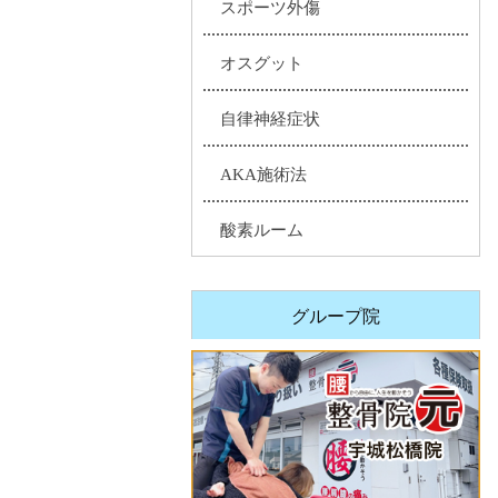
スポーツ外傷
オスグット
自律神経症状
AKA施術法
酸素ルーム
グループ院