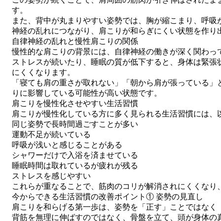
す。
また、背中が丸まりやすい姿勢では、胸が縮こまり、呼吸
神経の乱れにつながり、肩こりが和らぎにくい状態を作り
自律神経の乱れと慢性肩こりの関係
慢性的な肩こりの背景には、自律神経の働きが深く関わっ
ストレスが続いたり、睡眠の質が低下すると、身体は緊張
にくくなります。
「寝ても肩の重さが取れない」「朝から肩が張っている」
りに影響している可能性が高い状態です。
肩こりを慢性化させやすい生活習慣
肩こりが慢性化している方に多く見られる生活習慣には、
同じ姿勢で長時間過ごすことが多い
運動不足が続いている
呼吸が浅いと感じることがある
シャワーだけで入浴を済ませている
睡眠時間は取れているが疲れが残る
ストレスを感じやすい
これらが重なることで、筋肉のコリが解消されにくくなり
今からできる生活習慣の改善ポイント① 姿勢の見直し
肩こりを和らげる第一歩は、姿勢を「正す」ことではなく
背筋を無理に伸ばすのではなく、骨盤を立て、頭が身体の