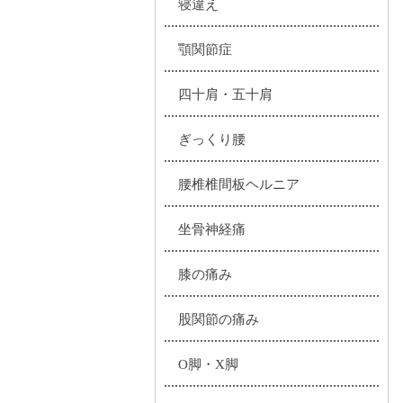
寝違え
顎関節症
四十肩・五十肩
ぎっくり腰
腰椎椎間板ヘルニア
坐骨神経痛
膝の痛み
股関節の痛み
O脚・X脚