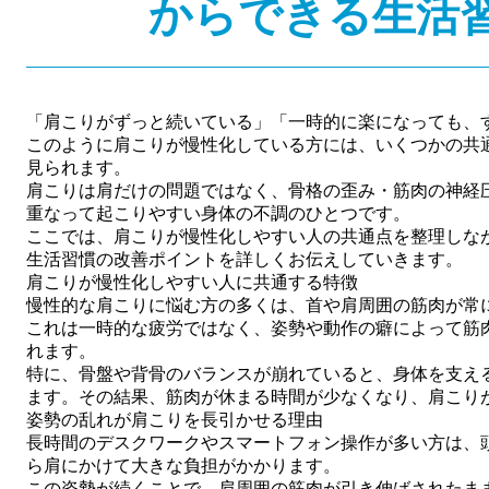
からできる生活
「肩こりがずっと続いている」「一時的に楽になっても、
このように肩こりが慢性化している方には、いくつかの共
見られます。
肩こりは肩だけの問題ではなく、骨格の歪み・筋肉の神経
重なって起こりやすい身体の不調のひとつです。
ここでは、肩こりが慢性化しやすい人の共通点を整理しな
生活習慣の改善ポイントを詳しくお伝えしていきます。
肩こりが慢性化しやすい人に共通する特徴
慢性的な肩こりに悩む方の多くは、首や肩周囲の筋肉が常
これは一時的な疲労ではなく、姿勢や動作の癖によって筋
れます。
特に、骨盤や背骨のバランスが崩れていると、身体を支え
ます。その結果、筋肉が休まる時間が少なくなり、肩こり
姿勢の乱れが肩こりを長引かせる理由
長時間のデスクワークやスマートフォン操作が多い方は、
ら肩にかけて大きな負担がかかります。
この姿勢が続くことで、肩周囲の筋肉が引き伸ばされたま