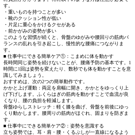
す。
・重いものを持つことが多い
・靴のクッション性が低い
・片足に重心をかけるクセがある
・前かがみの姿勢が多い
このような習慣が続くと、骨盤のゆがみや腰回りの筋肉バ
ランスの乱れを引き起こし、慢性的な腰痛につながりま
す。
■ 仕事中にできる簡単ケア①：こまめに体を動かす
長時間同じ姿勢を続けないことが、腰痛予防の基本です。1
時間に1回は姿勢を変えたり、数秒でも体を動かすことを意
識してみましょう。
おすすめは、次の2つの簡単動作です。
かかと上げ運動：両足を肩幅に開き、かかとをゆっくり上
げ下げします。ふくらはぎの筋肉を動かすことで血流が良
くなり、腰の負担を軽減します。
骨盤ゆらしストレッチ：軽く膝を曲げ、骨盤を前後にゆっ
くり動かします。腰周りの筋肉がほぐれ、固まりを防ぎま
す。
■ 仕事中にできる簡単ケア②：姿勢を意識する
立ち姿勢では、耳・肩・腰・くるぶしが一直線になるよう