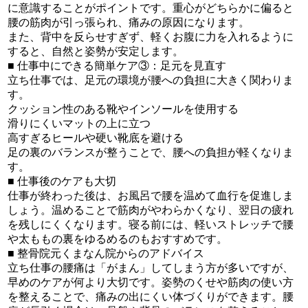
に意識することがポイントです。重心がどちらかに偏ると
腰の筋肉が引っ張られ、痛みの原因になります。
また、背中を反らせすぎず、軽くお腹に力を入れるように
すると、自然と姿勢が安定します。
■ 仕事中にできる簡単ケア③：足元を見直す
立ち仕事では、足元の環境が腰への負担に大きく関わりま
す。
クッション性のある靴やインソールを使用する
滑りにくいマットの上に立つ
高すぎるヒールや硬い靴底を避ける
足の裏のバランスが整うことで、腰への負担が軽くなりま
す。
■ 仕事後のケアも大切
仕事が終わった後は、お風呂で腰を温めて血行を促進しま
しょう。温めることで筋肉がやわらかくなり、翌日の疲れ
を残しにくくなります。寝る前には、軽いストレッチで腰
や太ももの裏をゆるめるのもおすすめです。
■ 整骨院元くまなん院からのアドバイス
立ち仕事の腰痛は「がまん」してしまう方が多いですが、
早めのケアが何より大切です。姿勢のくせや筋肉の使い方
を整えることで、痛みの出にくい体づくりができます。腰