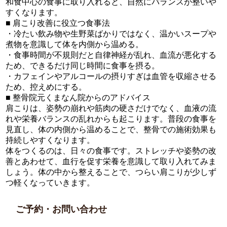
和食中心の食事に取り入れると、自然にバランスが整いや
すくなります。
■ 肩こり改善に役立つ食事法
・冷たい飲み物や生野菜ばかりではなく、温かいスープや
煮物を意識して体を内側から温める。
・食事時間が不規則だと自律神経が乱れ、血流が悪化する
ため、できるだけ同じ時間に食事を摂る。
・カフェインやアルコールの摂りすぎは血管を収縮させる
ため、控えめにする。
■ 整骨院元くまなん院からのアドバイス
肩こりは、姿勢の崩れや筋肉の硬さだけでなく、血液の流
れや栄養バランスの乱れからも起こります。普段の食事を
見直し、体の内側から温めることで、整骨での施術効果も
持続しやすくなります。
体をつくるのは、日々の食事です。ストレッチや姿勢の改
善とあわせて、血行を促す栄養を意識して取り入れてみま
しょう。体の中から整えることで、つらい肩こりが少しず
つ軽くなっていきます。
ご予約・お問い合わせ