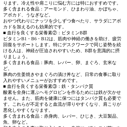
ります。冷え性や肩こりに悩む方には特におすすめです。
多く含まれる食品：アーモンド、ひまわり油、かぼちゃ、
アボカド、うなぎなど。
おやつ代わりにナッツを少しずつ食べたり、サラダにアボ
カドを加えるのも効果的です。
■ 血行を良くする栄養素②：ビタミンB群
ビタミンB1・B6・B12は、筋肉や神経の働きを助け、疲労
回復をサポートします。特にデスクワークで同じ姿勢を続
ける人は、神経が圧迫されやすいため、B群を意識的に摂
りましょう。
多く含まれる食品：豚肉、レバー、卵、まぐろ、玄米な
ど。
豚肉の生姜焼きやまぐろの漬け丼など、日常の食事に取り
入れやすいメニューがおすすめです。
■ 血行を良くする栄養素③：鉄・タンパク質
酸素を全身に運ぶヘモグロビンを作るためには鉄が欠かせ
ません。また、筋肉を健康に保つにはタンパク質も必要で
す。これらが不足すると血流が滞りやすくなり、肩こりが
悪化しやすくなります。
多く含まれる食品：赤身肉、レバー、ひじき、大豆製品、
魚、卵など。