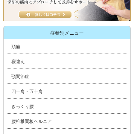
症状別メニュー
頭痛
寝違え
顎関節症
四十肩・五十肩
ぎっくり腰
腰椎椎間板ヘルニア