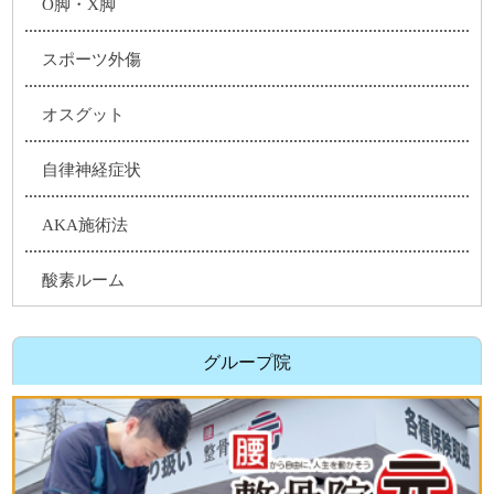
O脚・X脚
スポーツ外傷
オスグット
自律神経症状
AKA施術法
酸素ルーム
グループ院