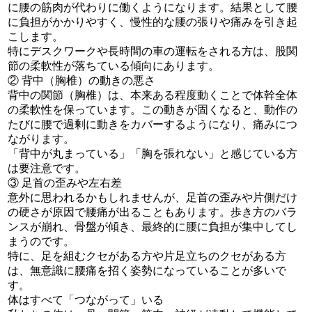
に腰の筋肉が代わりに働くようになります。結果として腰
に負担がかかりやすく、慢性的な腰の張りや痛みを引き起
こします。
特にデスクワークや長時間の車の運転をされる方は、股関
節の柔軟性が落ちている傾向にあります。
② 背中（胸椎）の動きの悪さ
背中の関節（胸椎）は、本来ある程度動くことで体幹全体
の柔軟性を保っています。この動きが固くなると、動作の
たびに腰で過剰に動きをカバーするようになり、痛みにつ
ながります。
「背中が丸まっている」「胸を張れない」と感じている方
は要注意です。
③ 足首の歪みや左右差
意外に思われるかもしれませんが、足首の歪みや片側だけ
の硬さが原因で腰痛が出ることもあります。歩き方のバラ
ンスが崩れ、骨盤が傾き、最終的に腰に負担が集中してし
まうのです。
特に、足を組むクセがある方や片足立ちのクセがある方
は、無意識に腰痛を招く姿勢になっていることが多いで
す。
体はすべて「つながって」いる