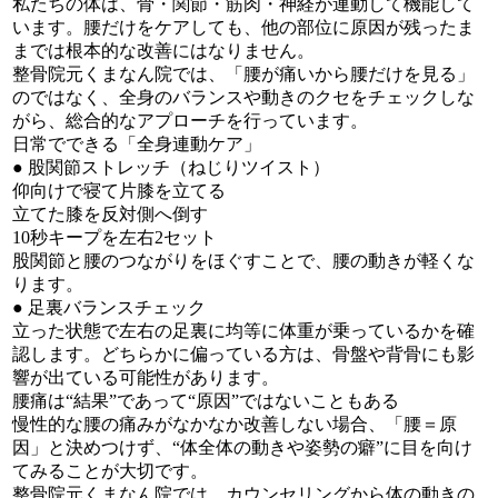
私たちの体は、骨・関節・筋肉・神経が連動して機能して
います。腰だけをケアしても、他の部位に原因が残ったま
までは根本的な改善にはなりません。
整骨院元くまなん院では、「腰が痛いから腰だけを見る」
のではなく、全身のバランスや動きのクセをチェックしな
がら、総合的なアプローチを行っています。
日常でできる「全身連動ケア」
● 股関節ストレッチ（ねじりツイスト）
仰向けで寝て片膝を立てる
立てた膝を反対側へ倒す
10秒キープを左右2セット
股関節と腰のつながりをほぐすことで、腰の動きが軽くな
ります。
● 足裏バランスチェック
立った状態で左右の足裏に均等に体重が乗っているかを確
認します。どちらかに偏っている方は、骨盤や背骨にも影
響が出ている可能性があります。
腰痛は“結果”であって“原因”ではないこともある
慢性的な腰の痛みがなかなか改善しない場合、「腰＝原
因」と決めつけず、“体全体の動きや姿勢の癖”に目を向け
てみることが大切です。
整骨院元くまなん院では、カウンセリングから体の動きの