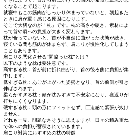
くなることで起こります。
就寝中もこの筋肉がしっかり休まっていないと、朝起きた
ときに肩が重く感じる原因になります。
そこで大切なのが「枕」です。枕の高さや硬さ、素材によ
って首や肩への負担が大きく変わります。
枕が合っていないと、首が不自然に曲がった状態が続き、
寝ている間も筋肉が休まらず、肩こりが慢性化してしまう
こともあります。
肩こりを悪化させる“間違った枕”とは？
以下のような枕は要注意です。
高すぎる枕：首が前に折れ曲がり、首の後ろ側に負担が集
中します。
低すぎる枕：あごが上がった姿勢となり、首の前側が引き
伸ばされます。
柔らかすぎる枕：頭が沈みすぎて不安定になり、寝返りが
打ちにくくなります。
硬すぎる枕：頭の形にフィットせず、圧迫感で緊張が抜け
ません。
どれも一見、問題なさそうに思えますが、日々の積み重ね
で体への負担が蓄積されていきます。
肩こり対策におすすめの枕の特徴