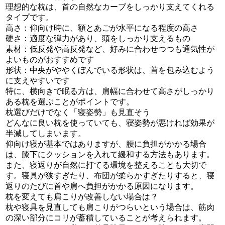
理想的な枕は、首の自然なカーブをしっかり支えてくれる
タイプです。
高さ：仰向け時に、額とあごが水平になる程度の高さ
硬さ：適度な弾力があり、頭をしっかり支えるもの
素材：低反発や高反発など、好みに合わせつつも通気性が
よいものがおすすめです
形状：中央がややくぼんでいる形状は、首を包み込むよう
に支えやすいです
特に、横向きで眠る方は、肩幅に合わせて高さがしっかり
ある枕を選ぶことがポイントです。
枕選びだけでなく「寝姿勢」も見直そう
どんなに良い枕を使っていても、寝姿勢が悪ければ効果が
半減してしまいます。
仰向け寝が基本ではありますが、腰に負担がかかる場合
は、膝下にクッションを入れて緩和する方法もあります。
また、寝返りが自然に打てる環境を整えることも大切で
す。寝具が狭すぎたり、布団が柔らかすぎたりすると、寝
返りのたびに首や肩へ負担がかかる原因になります。
枕を変えても肩こりが改善しない場合は？
枕や寝具を見直しても肩こりがつらいという場合は、筋肉
の深い部分にコリが蓄積していることが考えられます。