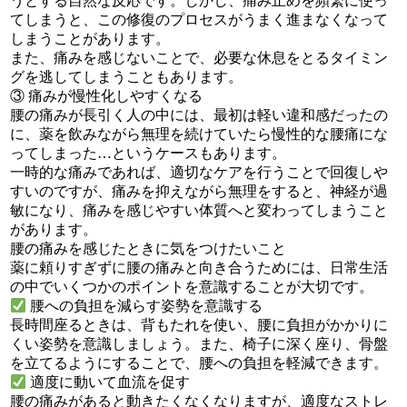
うとする自然な反応です。しかし、痛み止めを頻繁に使っ
てしまうと、この修復のプロセスがうまく進まなくなって
しまうことがあります。
また、痛みを感じないことで、必要な休息をとるタイミン
グを逃してしまうこともあります。
③ 痛みが慢性化しやすくなる
腰の痛みが長引く人の中には、最初は軽い違和感だったの
に、薬を飲みながら無理を続けていたら慢性的な腰痛にな
ってしまった…というケースもあります。
一時的な痛みであれば、適切なケアを行うことで回復しや
すいのですが、痛みを抑えながら無理をすると、神経が過
敏になり、痛みを感じやすい体質へと変わってしまうこと
があります。
腰の痛みを感じたときに気をつけたいこと
薬に頼りすぎずに腰の痛みと向き合うためには、日常生活
の中でいくつかのポイントを意識することが大切です。
腰への負担を減らす姿勢を意識する
長時間座るときは、背もたれを使い、腰に負担がかかりに
くい姿勢を意識しましょう。また、椅子に深く座り、骨盤
を立てるようにすることで、腰への負担を軽減できます。
適度に動いて血流を促す
腰の痛みがあると動きたくなくなりますが、適度なストレ