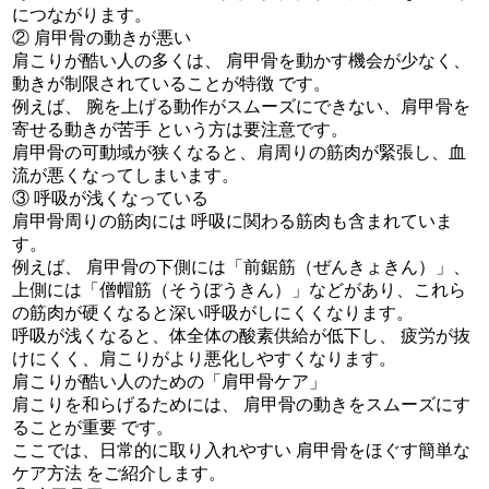
につながります。
② 肩甲骨の動きが悪い
肩こりが酷い人の多くは、 肩甲骨を動かす機会が少なく、
動きが制限されていることが特徴 です。
例えば、 腕を上げる動作がスムーズにできない、肩甲骨を
寄せる動きが苦手 という方は要注意です。
肩甲骨の可動域が狭くなると、肩周りの筋肉が緊張し、血
流が悪くなってしまいます。
③ 呼吸が浅くなっている
肩甲骨周りの筋肉には 呼吸に関わる筋肉も含まれていま
す。
例えば、 肩甲骨の下側には「前鋸筋（ぜんきょきん）」、
上側には「僧帽筋（そうぼうきん）」などがあり、これら
の筋肉が硬くなると深い呼吸がしにくくなります。
呼吸が浅くなると、体全体の酸素供給が低下し、 疲労が抜
けにくく、肩こりがより悪化しやすくなります。
肩こりが酷い人のための「肩甲骨ケア」
肩こりを和らげるためには、 肩甲骨の動きをスムーズにす
ることが重要 です。
ここでは、日常的に取り入れやすい 肩甲骨をほぐす簡単な
ケア方法 をご紹介します。