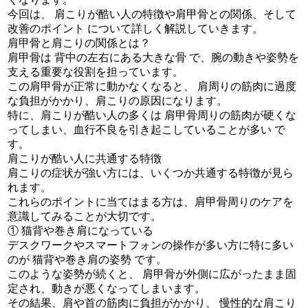
今回は、 肩こりが酷い人の特徴や肩甲骨との関係、そして
改善のポイント について詳しく解説していきます。
肩甲骨と肩こりの関係とは？
肩甲骨は 背中の左右にある大きな骨 で、腕の動きや姿勢を
支える重要な役割を担っています。
この肩甲骨が正常に動かなくなると、 肩周りの筋肉に過度
な負担がかかり、肩こりの原因になります。
特に、肩こりが酷い人の多くは 肩甲骨周りの筋肉が硬くな
ってしまい、血行不良を引き起こしていることが多い で
す。
肩こりが酷い人に共通する特徴
肩こりの症状が強い方には、いくつか共通する特徴が見ら
れます。
これらのポイントに当てはまる方は、肩甲骨周りのケアを
意識してみることが大切です。
① 猫背や巻き肩になっている
デスクワークやスマートフォンの操作が多い方に特に多い
のが 猫背や巻き肩の姿勢 です。
このような姿勢が続くと、 肩甲骨が外側に広がったまま固
定され、動きが悪くなってしまいます。
その結果、肩や首の筋肉に負担がかかり、 慢性的な肩こり