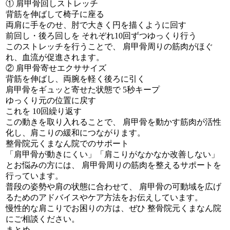
① 肩甲骨回しストレッチ
背筋を伸ばして椅子に座る
両肩に手をのせ、肘で大きく円を描くように回す
前回し・後ろ回しを それぞれ10回ずつゆっくり行う
このストレッチを行うことで、 肩甲骨周りの筋肉がほぐ
れ、血流が促進されます。
② 肩甲骨寄せエクササイズ
背筋を伸ばし、両腕を軽く後ろに引く
肩甲骨をギュッと寄せた状態で 5秒キープ
ゆっくり元の位置に戻す
これを 10回繰り返す
この動きを取り入れることで、 肩甲骨を動かす筋肉が活性
化し、肩こりの緩和につながります。
整骨院元くまなん院でのサポート
「肩甲骨が動きにくい」「肩こりがなかなか改善しない」
とお悩みの方には、 肩甲骨周りの筋肉を整えるサポートを
行っています。
普段の姿勢や肩の状態に合わせて、 肩甲骨の可動域を広げ
るためのアドバイスやケア方法をお伝えしています。
慢性的な肩こりでお困りの方は、ぜひ 整骨院元くまなん院
にご相談ください。
まとめ