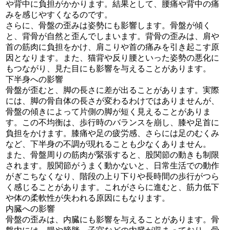
や背中に負担がかかります。結果として、腰痛や背中の痛
みを感じやすくなるのです。
さらに、骨盤の歪みは姿勢にも影響します。骨盤が傾く
と、背骨が自然と歪んでしまいます。背骨の歪みは、肩や
首の筋肉に負担をかけ、肩こりや首の痛みを引き起こす原
因となります。また、猫背や反り腰といった姿勢の悪化に
もつながり、見た目にも影響を与えることがあります。
下半身への影響
骨盤が歪むと、脚の長さに差が出ることがあります。実際
には、脚の骨自体の長さが変わるわけではありませんが、
骨盤の傾きによって片側の脚が短く見えることがありま
す。この不均衡は、歩行時のバランスを崩し、膝や足首に
負担をかけます。膝痛や足の疲労感、さらには足のむくみ
など、下半身の不調が現れることも少なくありません。
また、骨盤周りの筋肉が緊張すると、股関節の動きも制限
されます。股関節がうまく動かないと、日常生活での動作
がぎこちなくなり、階段の上り下りや長時間の歩行がつら
く感じることがあります。これがさらに進むと、筋力低下
や体の柔軟性が失われる原因にもなります。
内臓への影響
骨盤の歪みは、内臓にも影響を与えることがあります。骨