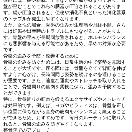
盤内には、腸や膀胱、子宮などの内臓が収まっており、骨
盤が歪むことでこれらの臓器が圧迫されることがありま
す。腸が圧迫されると、便秘や消化不良といった消化器系
のトラブルが発生しやすくなります。
また、女性の場合、骨盤の歪みが生理痛や月経不順、さら
には妊娠や出産時のトラブルにもつながることがありま
す。骨盤の歪みが長期間放置されると、ホルモンバランス
にも悪影響を与える可能性があるため、早めの対策が必要
です。
骨盤の歪みを予防・改善するために
骨盤の歪みを防ぐためには、日常生活の中で姿勢を意識す
ることが大切です。座る際には、骨盤を立てて背筋を伸ば
すように心がけ、長時間同じ姿勢を続けるのを避けること
が重要です。また、適度な運動やストレッチを取り入れる
ことで、骨盤周りの筋肉を柔軟に保ち、歪みを予防するこ
とができます。
特に、骨盤周りの筋肉を鍛えるエクササイズやストレッチ
は効果的です。例えば、ヨガやピラティスは、骨盤を正し
い位置に保ちながら全身の筋肉をバランスよく鍛えること
ができるため、おすすめです。毎日のルーティンに取り入
れると、骨盤の歪みを防ぎやすくなります。
整骨院でのアプローチ