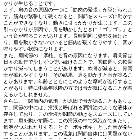
かりが生じることです。
まず、肩の音の原因の一つに「筋肉の緊張」が挙げられま
す。筋肉が緊張して硬くなると、関節をスムーズに動かす
ことができなくなり、動きに引っかかりが生じます。この
引っかかりが原因で、肩を動かしたときに「ゴリゴリ」と
いう音が鳴ることがあります。長時間同じ姿勢を続けた
り、肩を動かさないでいると筋肉が硬くなりやすく、音が
鳴りやすい状態になります。
また、肩関節の「摩耗」も音の原因になります。肩関節は
日々の動作で少しずつ使い続けることで、関節周りの軟骨
がすり減ってしまうことがあります。軟骨が減ると、骨同
士が擦れやすくなり、その結果、肩を動かすと音が鳴るこ
とがあります。年齢とともにこのような摩耗が進行するこ
とがあり、特に中高年以降の方では音が気になることが増
えるかもしれません。
さらに、「関節内の気泡」が原因で音が鳴ることもありま
す。関節の中には、滑液と呼ばれる潤滑油のような液体が
存在しており、この滑液が関節の動きをスムーズにしてい
ます。肩を動かす際に、この滑液の中で気泡ができたり、
気泡がつぶれたりすることで「ポキポキ」とした音が発生
することがあります。この現象は関節自体には問題がない