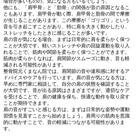
場合が多いものの、気になる方もいるでしょう。
他にも、「肩甲骨」と「肋骨」の関係が音の原因となるこ
ともあります。肩甲骨が動く際、肩甲骨と肋骨の間で摩擦
が生じることがあります。この摩擦が「ゴリゴリ」という
音を引き起こすことがあり、特に肩を大きく動かしたり、
ストレッチをしたときに感じることが多いです。
肩の音が気になる場合、まずは日常的に肩を柔らかく保つ
ことが大切です。軽いストレッチや肩の回旋運動を取り入
れることで、筋肉や関節を柔らかく保つことができます。
筋肉が柔らかくなれば、肩関節がスムーズに動き、音も軽
減される可能性があります。
整骨院元くまなん院では、肩関節の音や違和感に対するア
ドバイスやケアを行っています。肩の音が気になる方は、
早めに専門家に相談して、自分の肩の状態を確認すること
が大切です。音が出る原因はさまざまですが、適切なケア
を受けることで、肩の健康を保ち、快適な動作を取り戻す
ことが期待できます。
肩の音がすごいと感じる方は、まずは日常的な姿勢や運動
習慣を見直すことから始めましょう。肩周りの筋肉を意識
的に動かすことで、音の軽減につながる可能性がありま
す。