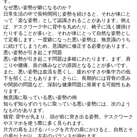
す。
なぜ悪い姿勢が癖になるのか？
日常生活の中で長時間同じ姿勢を続けると、それが体にと
って「楽な姿勢」として認識されることがあります。例え
ば、デスクワーク中に背中を丸めたり、椅子に浅く腰掛け
たりすることが多いと、それが体にとって自然な姿勢とし
て定着します。一度癖になった悪い姿勢は、無意識のうち
に続けてしまうため、意識的に修正する必要があります。
悪い姿勢が引き起こす問題
悪い姿勢が引き起こす問題は多岐にわたります。まず、肩
こりや腰痛、首の痛みなどの原因となることが多いです。
また、悪い姿勢は血流を悪くし、疲れやすさや集中力の低
下を招くこともあります。さらに、長期的には背骨の歪み
や関節の問題など、深刻な健康問題に発展する可能性もあ
ります。
無意識に取っている悪い姿勢の例
知らず知らずのうちに取っている悪い姿勢には、次のよう
なものがあります。
猫背: 背中が丸まり、頭が前に突き出る姿勢。デスクワーク
やスマホを使う際に多く見られます。
片方の肩を上げる: バッグを片方の肩にかけると、自然とそ
の肩が上がり、左右のバランスが崩れます。