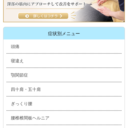
症状別メニュー
頭痛
寝違え
顎関節症
四十肩・五十肩
ぎっくり腰
腰椎椎間板ヘルニア