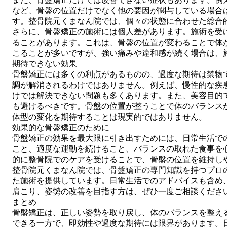
など、骨盤の位置だけでなく他の要因が関与している場合
す。整骨院元くまなん院では、個々の状態に合わせた総合
さらに、骨盤矯正の施術には個人差があります。施術を受
ることがあります。これは、骨盤の位置が変わることで体
こることが多いですが、強い痛みや違和感が続く場合は、
期待できない効果
骨盤矯正には多くの利点があるものの、過度な期待は禁物
調が解消されるわけではありません。例えば、慢性的な疾
けでは解決できない問題も多くあります。また、美容目的
も避けるべきです。骨盤の位置が整うことで体のバランス
体型の変化を期待することは現実的ではありません。
効果的な骨盤矯正のために
骨盤矯正の効果を最大限に引き出すためには、日常生活で
こと、適度な運動を続けること、バランスの取れた食事を
的に整骨院でのケアを受けることで、骨盤の位置を維持し
整骨院元くまなん院では、骨盤矯正の専門知識を持つプロ
た施術を提供しています。日常生活でのアドバイスも含め
肩こり、姿勢の改善を目指す方は、ぜひ一度ご相談くださ
まとめ
骨盤矯正は、正しい姿勢を取り戻し、体のバランスを整え
できる一方で、即効性や過度な期待には限界があります。