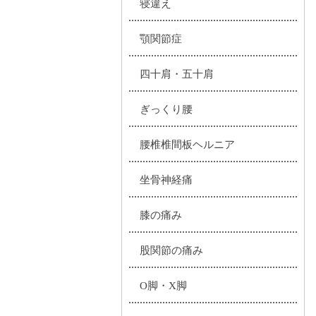
寝違え
顎関節症
四十肩・五十肩
ぎっくり腰
腰椎椎間板ヘルニア
坐骨神経痛
膝の痛み
股関節の痛み
O脚・X脚