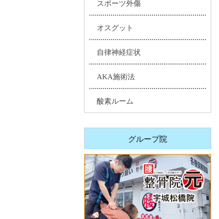
スポーツ外傷
オスグット
自律神経症状
AKA施術法
酸素ルーム
グループ院