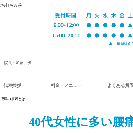
むち打ち改善
院長：加藤 優
代表挨拶
料金・メニュー
よくある質
い腰痛の原因とは
40代女性に多い腰