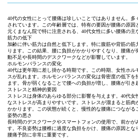
40代の女性にとって腰痛は珍しいことではありません。多
されています。この年齢層では、特有の要因が腰痛の原因
元くまなん院で特に注意される、40代女性に多い腰痛の主
筋力の低下
加齢に伴い筋力は自然と低下します。特に腹筋や背筋の筋
ります。この結果、腰に負担がかかりやすくなり、腰痛が
動不足や長時間のデスクワークなどが影響しています。
ホルモンバランスの変化
40代は更年期に差し掛かる時期です。この時期、女性ホル
スが乱れます。ホルモンバランスの変化は骨密度の低下を
ます。骨が弱くなることで腰への負担が増し、腰痛が引き
ストレスと精神的要因
ストレスは身体のあらゆる部分に影響を与えます。40代女
なストレスが高まりやすいです。ストレスが溜まると筋肉
かかります。この状態が続くと、慢性的な腰痛につながる
姿勢の悪さ
長時間のデスクワークやスマートフォンの使用で、前かが
す。不良姿勢は腰椎に過度な負担をかけ、腰痛の原因とな
腰痛予防に非常に重要です。