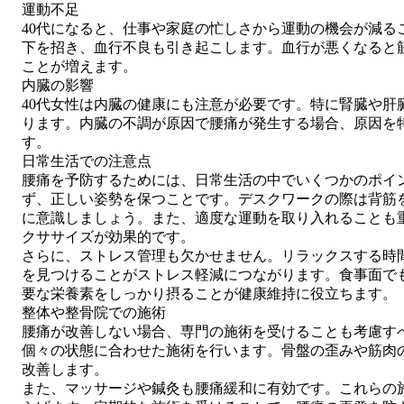
運動不足
40代になると、仕事や家庭の忙しさから運動の機会が減る
下を招き、血行不良も引き起こします。血行が悪くなると
ことが増えます。
内臓の影響
40代女性は内臓の健康にも注意が必要です。特に腎臓や肝
ります。内臓の不調が原因で腰痛が発生する場合、原因を
す。
日常生活での注意点
腰痛を予防するためには、日常生活の中でいくつかのポイ
ず、正しい姿勢を保つことです。デスクワークの際は背筋
に意識しましょう。また、適度な運動を取り入れることも
クササイズが効果的です。
さらに、ストレス管理も欠かせません。リラックスする時
を見つけることがストレス軽減につながります。食事面で
要な栄養素をしっかり摂ることが健康維持に役立ちます。
整体や整骨院での施術
腰痛が改善しない場合、専門の施術を受けることも考慮す
個々の状態に合わせた施術を行います。骨盤の歪みや筋肉
改善します。
また、マッサージや鍼灸も腰痛緩和に有効です。これらの