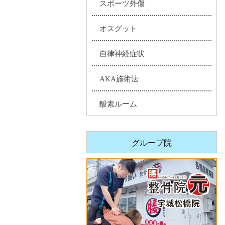
スポーツ外傷
オスグット
自律神経症状
AKA施術法
酸素ルーム
グループ院