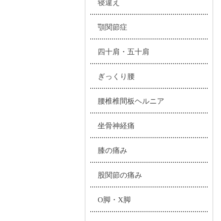
寝違え
顎関節症
四十肩・五十肩
ぎっくり腰
腰椎椎間板ヘルニア
坐骨神経痛
膝の痛み
股関節の痛み
O脚・X脚