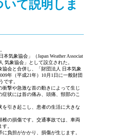
ついて説明しま
す。
」（Japan Weather Associat
法人 気象協会」として設立された。
気象協会と合併し、「財団法人 日本気象
9年（平成21年）10月1日に一般財団
うです。
の衝撃や急激な首の動きによって生じ
の症状には首の痛み、頭痛、頸部のこ
状を引き起こし、患者の生活に大きな
頸椎の損傷です。交通事故では、車両
ます。
帯に負担がかかり、損傷が生じます。