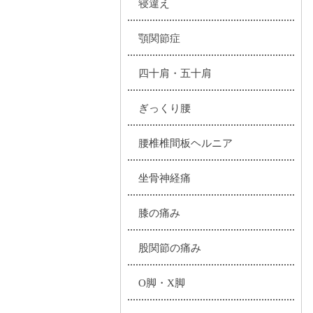
寝違え
顎関節症
四十肩・五十肩
ぎっくり腰
腰椎椎間板ヘルニア
坐骨神経痛
膝の痛み
股関節の痛み
O脚・X脚