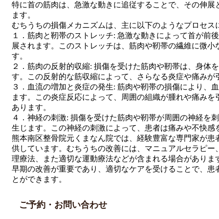
特に首の筋肉は、急激な動きに追従することで、その伸展
ます。
むちうちの損傷メカニズムは、主に以下のようなプロセス
１．筋肉と靭帯のストレッチ: 急激な動きによって首が前
展されます。このストレッチは、筋肉や靭帯の繊維に微小
す。
２．筋肉の反射的収縮: 損傷を受けた筋肉や靭帯は、身体
す。この反射的な筋収縮によって、さらなる炎症や痛みが
３．血流の増加と炎症の発生: 筋肉や靭帯の損傷により、
ます。この炎症反応によって、周囲の組織が腫れや痛みを
あります。
４．神経の刺激: 損傷を受けた筋肉や靭帯が周囲の神経を
生じます。この神経の刺激によって、患者は痛みや不快感
熊本南区整骨院元くまなん院では、経験豊富な専門家が患
供しています。むちうちの改善には、マニュアルセラピー
理療法、また適切な運動療法などが含まれる場合がありま
早期の改善が重要であり、適切なケアを受けることで、患
とができます。
ご予約・お問い合わせ