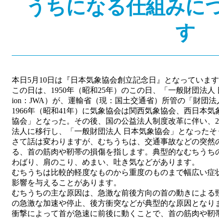
うちになる仕組みに
す
本日5月10日は『日本気象協会創立記念日』となっていま
この日は、1950年（昭和25年）のこの日、「一般財団法人 日本気象協会
ion：JWA）が、運輸省（現：国土交通省）所管の「財団
1966年（昭和41年）に気象協会は関西気象協会、西日本
協会」となった。その後、国の公益法人制度改革に伴い、200
法人に移行し、「一般財団法人 日本気象協会」となったそ
さて話は変わりますが、むちうちは、交通事故などの突然
る、首の筋肉や靭帯の損傷を指します。典型的なむちうち
わばり、肩のこり、めまい、吐き気などがあります。
むちうちは比較的軽度なものから重度のものまで幅広い症
影響を与えることがあります。
むちうちの主な原因は、急激な前後方向の首の動きによる
の急激な加速や停止、後方衝突などが典型的な原因となり
衝撃によって首が急速に前後に動くことで、首の筋肉や靭