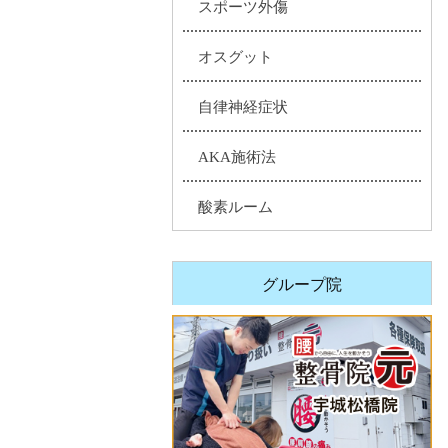
スポーツ外傷
オスグット
自律神経症状
AKA施術法
酸素ルーム
グループ院