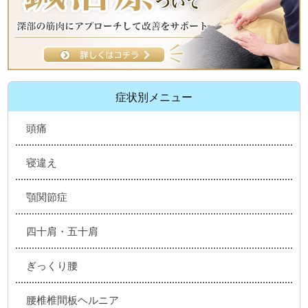
症状別メニュー
頭痛
寝違え
顎関節症
四十肩・五十肩
ぎっくり腰
腰椎椎間板ヘルニア