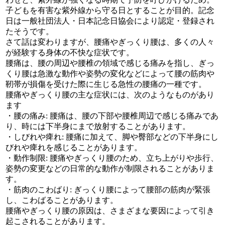
子どもを有害な紫外線から守る日とすることが目的。記念
日は一般社団法人・日本記念日協会により認定・登録され
たそうです。
さて話は変わりますが、腰痛やぎっくり腰は、多くの人々
が経験する身体の不快な症状です。
腰痛は、腰の周辺や腰椎の領域で感じる痛みを指し、ぎっ
くり腰は急激な動作や姿勢の変化などによって腰の筋肉や
靭帯が損傷を受けた際に生じる急性の腰痛の一種です。
腰痛やぎっくり腰の主な症状には、次のようなものがあり
ます
・腰の痛み: 腰痛は、腰の下部や腰椎周辺で感じる痛みであ
り、時には下半身にまで放射することがあります。
・しびれや痺れ: 腰痛に加えて、脚や臀部などの下半身にし
びれや痺れを感じることがあります。
・動作制限: 腰痛やぎっくり腰のため、立ち上がりや歩行、
姿勢の変更などの日常的な動作が制限されることがありま
す。
・筋肉のこわばり: ぎっくり腰によって腰部の筋肉が緊張
し、こわばることがあります。
腰痛やぎっくり腰の原因は、さまざまな要因によって引き
起こされることがあります。