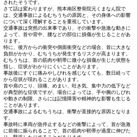
されたそうです。
さて話は変わりますが、熊本南区整骨院元くまなん院で
は、交通事故によるむちうちの原因と、その身体への影響
について深く理解することを重視しています。
交通事故は突然の出来事であり、その衝撃や急激な動きに
よって、首や背中、腰などの部位に損傷が生じることがあ
ります。
特に、後方からの衝突や側面衝突などの場合、首に大きな
負担がかかり、むちうちが発生するリスクが高まります。
むちうちは、首の筋肉や靭帯に微小な損傷が生じた状態を
指し、症状がわかりにくいことがあります。
事故後にすぐに痛みやしびれを感じなくても、数日経って
から症状が現れることがあります。
首や肩のこり、頭痛、めまい、吐き気、集中力の低下など
が典型的な症状ですが、場合によっては、手や腕のしびれ
や動きの制限、さらには記憶障害や精神的な影響も生じる
ことがあります。
交通事故によるむちうちは、衝撃が直接的な原因となりま
す。
事故時に車両が急停止するなどの衝撃によって、首が急激
に前後に振られることで、首の筋肉や靭帯が過度に伸びた