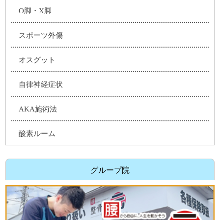
O脚・X脚
スポーツ外傷
オスグット
自律神経症状
AKA施術法
酸素ルーム
グループ院