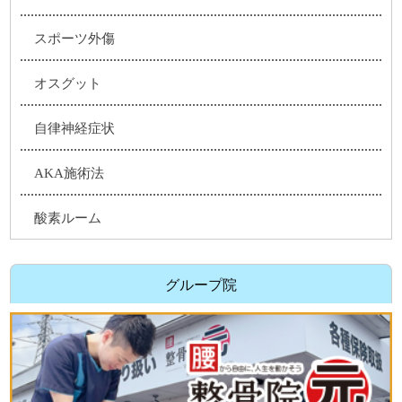
スポーツ外傷
オスグット
自律神経症状
AKA施術法
酸素ルーム
グループ院