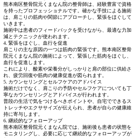
熊本南区整骨院元くまなん院の整骨師は、経験豊富で資格
を持ったプロフェッショナルです。確かな手技による施術
は、肩こりの筋肉や関節にアプローチし、緊張をほぐして
いきます。
施術中は患者のフィードバックを受けながら、最適な力加
減とテクニックが使われます。
4. 緊張をほぐし、血行を促進
肩こりの主な原因の一つは筋肉の緊張です。熊本南区整骨
院元くまなん院の施術によって、緊張した筋肉をほぐし、
血行を促進します。
これにより、酸素や栄養分がしっかりと肩の部位に供給さ
れ、疲労回復や筋肉の健康促進が図られます。
5. カウンセリングとセルフケアのアドバイス
施術だけでなく、肩こりの予防やセルフケアについても丁
寧なカウンセリングとアドバイスが行われます。
普段の生活で気をつけるべきポイントや、自宅でできるス
トレッチやエクササイズが伝えられ、患者が自らの健康維
持に寄与します。
6. 継続的なフォローアップ
熊本南区整骨院元くまなん院では、施術後も患者の状態を
モニタリングし、必要に応じて継続的なフォローアップが