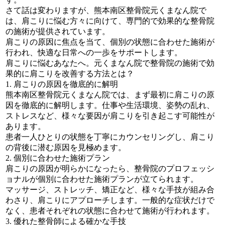
さて話は変わりますが、熊本南区整骨院元くまなん院で
は、肩こりに悩む方々に向けて、専門的で効果的な整骨院
の施術が提供されています。
肩こりの原因に焦点を当て、個別の状態に合わせた施術が
行われ、快適な日常への一歩をサポートします。
肩こりに悩むあなたへ。元くまなん院で整骨院の施術で効
果的に肩こりを改善する方法とは？
1. 肩こりの原因を徹底的に解明
熊本南区整骨院元くまなん院では、まず最初に肩こりの原
因を徹底的に解明します。仕事や生活環境、姿勢の乱れ、
ストレスなど、様々な要因が肩こりを引き起こす可能性が
あります。
患者一人ひとりの状態を丁寧にカウンセリングし、肩こり
の背後に潜む原因を見極めます。
2. 個別に合わせた施術プラン
肩こりの原因が明らかになったら、整骨院のプロフェッシ
ョナルが個別に合わせた施術プランが立てられます。
マッサージ、ストレッチ、矯正など、様々な手技が組み合
わさり、肩こりにアプローチします。一般的な症状だけで
なく、患者それぞれの状態に合わせて施術が行われます。
3. 優れた整骨師による確かな手技