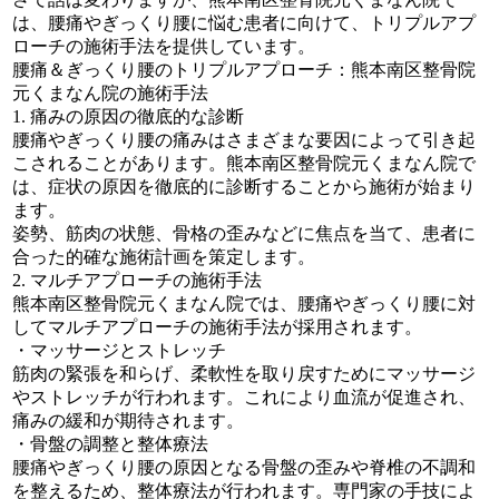
は、腰痛やぎっくり腰に悩む患者に向けて、トリプルアプ
ローチの施術手法を提供しています。
腰痛＆ぎっくり腰のトリプルアプローチ：熊本南区整骨院
元くまなん院の施術手法
1. 痛みの原因の徹底的な診断
腰痛やぎっくり腰の痛みはさまざまな要因によって引き起
こされることがあります。熊本南区整骨院元くまなん院で
は、症状の原因を徹底的に診断することから施術が始まり
ます。
姿勢、筋肉の状態、骨格の歪みなどに焦点を当て、患者に
合った的確な施術計画を策定します。
2. マルチアプローチの施術手法
熊本南区整骨院元くまなん院では、腰痛やぎっくり腰に対
してマルチアプローチの施術手法が採用されます。
・マッサージとストレッチ
筋肉の緊張を和らげ、柔軟性を取り戻すためにマッサージ
やストレッチが行われます。これにより血流が促進され、
痛みの緩和が期待されます。
・骨盤の調整と整体療法
腰痛やぎっくり腰の原因となる骨盤の歪みや脊椎の不調和
を整えるため、整体療法が行われます。専門家の手技によ