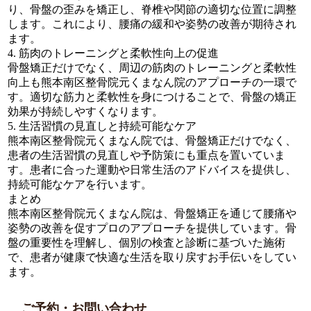
り、骨盤の歪みを矯正し、脊椎や関節の適切な位置に調整
します。これにより、腰痛の緩和や姿勢の改善が期待され
ます。
4. 筋肉のトレーニングと柔軟性向上の促進
骨盤矯正だけでなく、周辺の筋肉のトレーニングと柔軟性
向上も熊本南区整骨院元くまなん院のアプローチの一環で
す。適切な筋力と柔軟性を身につけることで、骨盤の矯正
効果が持続しやすくなります。
5. 生活習慣の見直しと持続可能なケア
熊本南区整骨院元くまなん院では、骨盤矯正だけでなく、
患者の生活習慣の見直しや予防策にも重点を置いていま
す。患者に合った運動や日常生活のアドバイスを提供し、
持続可能なケアを行います。
まとめ
熊本南区整骨院元くまなん院は、骨盤矯正を通じて腰痛や
姿勢の改善を促すプロのアプローチを提供しています。骨
盤の重要性を理解し、個別の検査と診断に基づいた施術
で、患者が健康で快適な生活を取り戻すお手伝いをしてい
ます。
ご予約・お問い合わせ