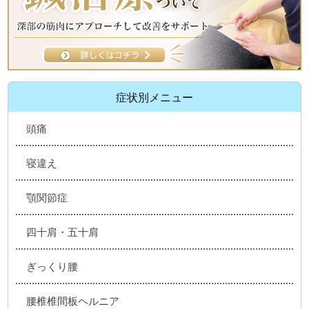
症状別メニュー
頭痛
寝違え
顎関節症
四十肩・五十肩
ぎっくり腰
腰椎椎間板ヘルニア