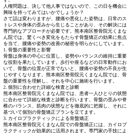
人権問題は、決して他人事ではないので、この日を機会に
興味を持ってみてはいかでしょうか？
さて話は変わりますが、腰痛や悪化した姿勢は、日常のス
トレスや身体の歪みから生じることがあり、その解決には
専門的なアプローチが必要です。熊本南区整骨院元くまな
ん院では、驚くべき変化をもたらす骨盤矯正の効果に焦点
を当て、腰痛や姿勢の改善の秘密を明らかにしています。
1. 骨盤の重要性と影響
骨盤は身体の中心に位置し、姿勢やバランスの維持に重要
な役割を果たしています。歩行や座るなどの日常動作にお
いて、骨盤の位置が正常でないと、腰痛や姿勢の不良が生
じやすくなります。熊本南区整骨院元くまなん院では、骨
盤の重要性を理解し、それを中心に施術を行います。
2. 個別に合わせた詳細な検査と診断
熊本南区整骨院元くまなん院では、患者一人ひとりの状態
に合わせて詳細な検査と診断を行います。骨盤の歪みや脊
椎のバランス、筋肉の状態などを徹底的に把握し、それに
基づいて個別の骨盤矯正プランを立てます。
3. カイロプラクティックによる骨盤矯正
熊本南区整骨院元くまなん院での骨盤矯正には、カイロプ
ラクティックが効果的に活用されます。専門家の手技によ