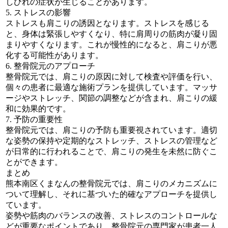
しびれの症状が生じることがあります。
5. ストレスの影響
ストレスも肩こりの誘因となります。ストレスを感じる
と、身体は緊張しやすくなり、特に肩周りの筋肉が凝り固
まりやすくなります。これが慢性的になると、肩こりが悪
化する可能性があります。
6. 整骨院元のアプローチ
整骨院元では、肩こりの原因に対して検査や評価を行い、
個々の患者に最適な施術プランを提供しています。マッサ
ージやストレッチ、関節の調整などが含まれ、肩こりの緩
和に効果的です。
7. 予防の重要性
整骨院元では、肩こりの予防も重要視されています。適切
な姿勢の保持や定期的なストレッチ、ストレスの管理など
が日常的に行われることで、肩こりの発生を未然に防ぐこ
とができます。
まとめ
熊本南区くまなんの整骨院元では、肩こりのメカニズムに
ついて理解し、それに基づいた的確なアプローチを提供し
ています。
姿勢や筋肉のバランスの改善、ストレスのコントロールな
どが重要なポイントであり、整骨院元の専門家が患者一人