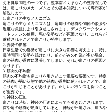
える健康問題の一つです。熊本南区くまなんの整骨院元で
は、肩こりのメカニズムとその基本知識について専門家が
解説します。
1. 肩こりの主なメカニズム
肩こりの主なメカニズムは、肩周りの筋肉や関節の緊張や
過度な負担により引き起こされます。デスクワークやスマ
ートフォンの使用、悪い姿勢などが原因となり、これらが
蓄積されることで肩こりが発生します。
2. 姿勢の影響
日常生活での姿勢が肩こりに大きな影響を与えます。特に
長時間同じ姿勢を続けたり、前かがみの作業が多い場合、
肩の筋肉が過度に緊張してしまい、それが肩こりの原因と
なります。
3. 筋肉の不均衡
筋肉の不均衡も肩こりを引き起こす重要な要因です。特定
の筋肉が弱い状態で他の筋肉が過剰に使われることで、肩
こりが生じることがあります。正しいバランスを保つこと
が重要です。
4. 神経の圧迫
肩こりは時折、神経の圧迫によっても引き起こされます。
首や肩の筋肉が硬直していると、神経が圧迫され、痛みや