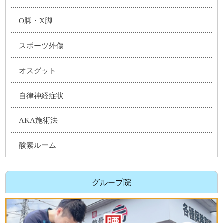
O脚・X脚
スポーツ外傷
オスグット
自律神経症状
AKA施術法
酸素ルーム
グループ院