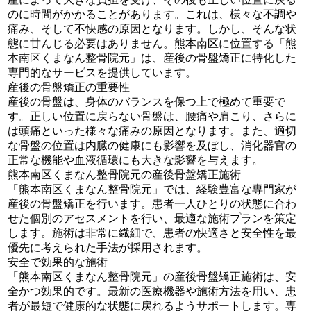
のに時間がかかることがあります。これは、様々な不調や
痛み、そして不快感の原因となります。しかし、そんな状
態に甘んじる必要はありません。熊本南区に位置する「熊
本南区くまなん整骨院元」は、産後の骨盤矯正に特化した
専門的なサービスを提供しています。
産後の骨盤矯正の重要性
産後の骨盤は、身体のバランスを保つ上で極めて重要で
す。正しい位置に戻らない骨盤は、腰痛や肩こり、さらに
は頭痛といった様々な痛みの原因となります。また、適切
な骨盤の位置は内臓の健康にも影響を及ぼし、消化器官の
正常な機能や血液循環にも大きな影響を与えます。
熊本南区くまなん整骨院元の産後骨盤矯正施術
「熊本南区くまなん整骨院元」では、経験豊富な専門家が
産後の骨盤矯正を行います。患者一人ひとりの状態に合わ
せた個別のアセスメントを行い、最適な施術プランを策定
します。施術は非常に繊細で、患者の快適さと安全性を最
優先に考えられた手法が採用されます。
安全で効果的な施術
「熊本南区くまなん整骨院元」の産後骨盤矯正施術は、安
全かつ効果的です。最新の医療機器や施術方法を用い、患
者が最短で健康的な状態に戻れるようサポートします。専