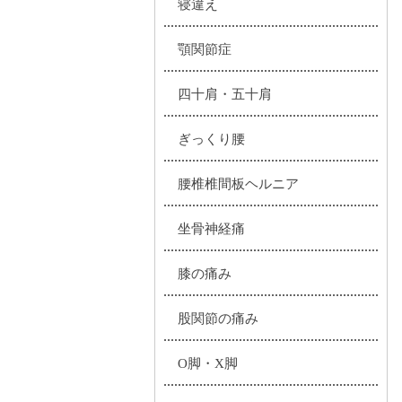
寝違え
顎関節症
四十肩・五十肩
ぎっくり腰
腰椎椎間板ヘルニア
坐骨神経痛
膝の痛み
股関節の痛み
O脚・X脚