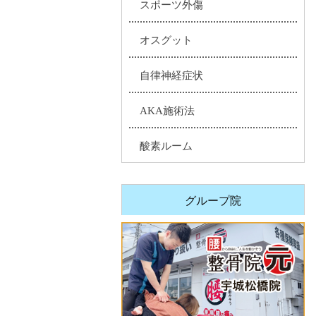
スポーツ外傷
オスグット
自律神経症状
AKA施術法
酸素ルーム
グループ院