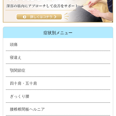
症状別メニュー
頭痛
寝違え
顎関節症
四十肩・五十肩
ぎっくり腰
腰椎椎間板ヘルニア