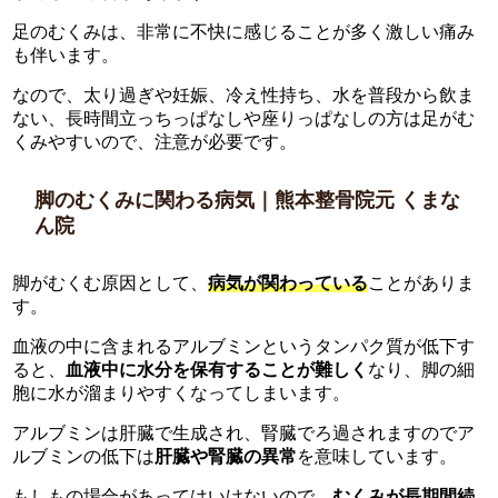
足のむくみは、非常に不快に感じることが多く激しい痛み
も伴います。
なので、太り過ぎや妊娠、冷え性持ち、水を普段から飲ま
ない、長時間立っちっぱなしや座りっぱなしの方は足がむ
くみやすいので、注意が必要です。
脚のむくみに関わる病気｜熊本整骨院元 くまな
ん院
脚がむくむ原因として、
病気が関わっている
ことがありま
す。
血液の中に含まれるアルブミンというタンパク質が低下す
ると、
血液中に水分を保有することが難しく
なり、脚の細
胞に水が溜まりやすくなってしまいます。
アルブミンは肝臓で生成され、腎臓でろ過されますのでア
ルブミンの低下は
肝臓や腎臓の異常
を意味しています。
もしもの場合があってはいけないので、
むくみが長期間続