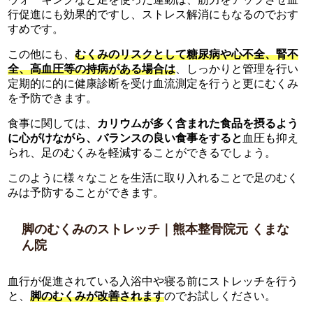
行促進にも効果的ですし、ストレス解消にもなるのでおす
すめです。
この他にも、
むくみのリスクとして糖尿病や心不全、腎不
全、高血圧等の持病がある場合は
、しっかりと管理を行い
定期的に的に健康診断を受け血流測定を行うと更にむくみ
を予防できます。
食事に関しては、
カリウムが多く含まれた食品を摂るよう
に心がけながら、バランスの良い食事をすると
血圧も抑え
られ、足のむくみを軽減することができるでしょう。
このように様々なことを生活に取り入れることで足のむく
みは予防することができます。
脚のむくみのストレッチ｜熊本整骨院元 くまな
ん院
血行が促進されている入浴中や寝る前にストレッチを行う
と、
脚のむくみが改善されます
のでお試しください。