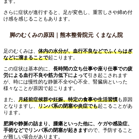
ます。
さらに症状が進行すると、足が変色し、重苦しさや締め付
け感を感じることもあります。
脚のむくみの原因｜熊本整骨院元 くまなん院
足のむくみは、
体内の水分が、血行不良などでふくらはぎ
などに溜まることで
起こります。
この症状は基本的に、
長時間の立ち仕事や座り仕事での疲
労による血行不良や筋力低下によって
引き起こされます
が、時には慢性的な静脈不全や心不全、腎臓病といった
様々なことが原因で起こります。
また、
月経前症候群や妊娠、特定の食事や生活習慣
も原因
となりますし、
リンパ系の閉塞や炎症でも
起こることがあ
ります。
肥満や静脈の詰まり、腫瘍といった他に、ケガや感染症、
手術などでリンパ系の閉塞が起きます
ので、予防すること
が難しい場合があります。