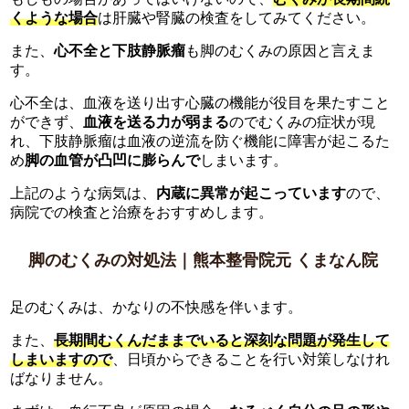
くような場合
は肝臓や腎臓の検査をしてみてください。
また、
心不全と下肢静脈瘤
も脚のむくみの原因と言えま
す。
心不全は、血液を送り出す心臓の機能が役目を果たすこと
ができず、
血液を送る力が弱まる
のでむくみの症状が現
れ、下肢静脈瘤は血液の逆流を防ぐ機能に障害が起こるた
め
脚の血管が凸凹に膨らんで
しまいます。
上記のような病気は、
内蔵に異常が起こっています
ので、
病院での検査と治療をおすすめします。
脚のむくみの対処法｜熊本整骨院元 くまなん院
足のむくみは、かなりの不快感を伴います。
また、
長期間むくんだままでいると深刻な問題が発生して
しまいますので
、日頃からできることを行い対策しなけれ
ばなりません。