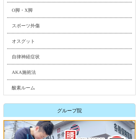
O脚・X脚
スポーツ外傷
オスグット
自律神経症状
AKA施術法
酸素ルーム
グループ院