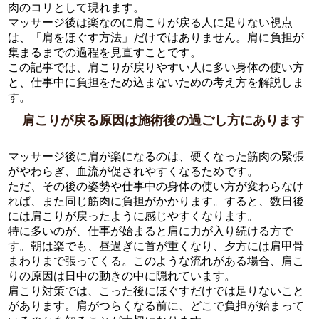
肉のコリとして現れます。
マッサージ後は楽なのに肩こりが戻る人に足りない視点
は、「肩をほぐす方法」だけではありません。肩に負担が
集まるまでの過程を見直すことです。
この記事では、肩こりが戻りやすい人に多い身体の使い方
と、仕事中に負担をため込まないための考え方を解説しま
す。
肩こりが戻る原因は施術後の過ごし方にあります
マッサージ後に肩が楽になるのは、硬くなった筋肉の緊張
がやわらぎ、血流が促されやすくなるためです。
ただ、その後の姿勢や仕事中の身体の使い方が変わらなけ
れば、また同じ筋肉に負担がかかります。すると、数日後
には肩こりが戻ったように感じやすくなります。
特に多いのが、仕事が始まると肩に力が入り続ける方で
す。朝は楽でも、昼過ぎに首が重くなり、夕方には肩甲骨
まわりまで張ってくる。このような流れがある場合、肩こ
りの原因は日中の動きの中に隠れています。
肩こり対策では、こった後にほぐすだけでは足りないこと
があります。肩がつらくなる前に、どこで負担が始まって