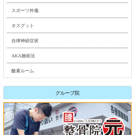
スポーツ外傷
オスグット
自律神経症状
AKA施術法
酸素ルーム
グループ院